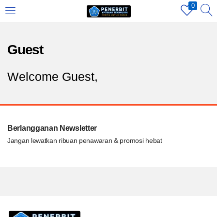
0
LOGIN
REGISTER
Guest
Enter your username and password to login.
Welcome Guest,
Berlangganan Newsletter
Remember me
Jangan lewatkan ribuan penawaran & promosi hebat
Login
Lost password?