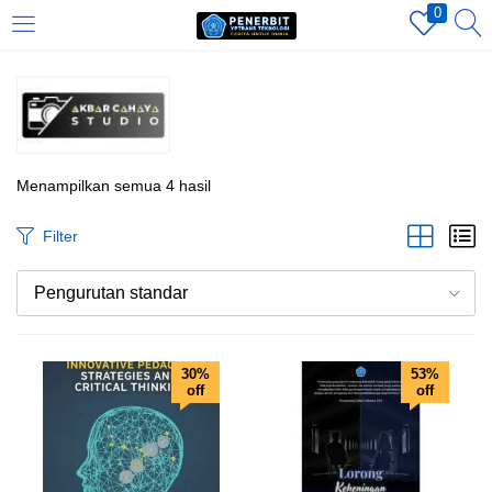
0
LOGIN
REGISTER
Enter your username and password to login.
Menampilkan semua 4 hasil
Filter
Pengurutan standar
Remember me
Login
30%
53%
off
off
Lost password?