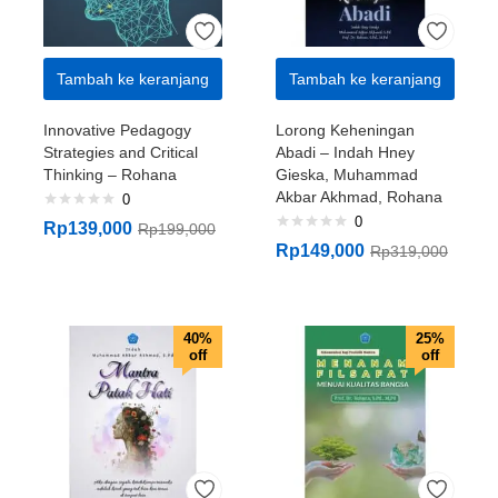
Tambah ke keranjang
Tambah ke keranjang
Innovative Pedagogy
Lorong Keheningan
Strategies and Critical
Abadi – Indah Hney
Thinking – Rohana
Gieska, Muhammad
Akbar Akhmad, Rohana
0
0
Rp
139,000
Rp
199,000
Rp
149,000
Rp
319,000
40%
25%
off
off