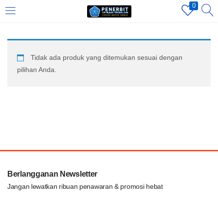
0
LOGIN
REGISTER
Tidak ada produk yang ditemukan sesuai dengan
Enter your username and password to login.
pilihan Anda.
Remember me
Login
Berlangganan Newsletter
Lost password?
Jangan lewatkan ribuan penawaran & promosi hebat