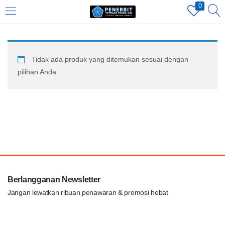
0
LOGIN
REGISTER
Tidak ada produk yang ditemukan sesuai dengan
Enter your username and password to login.
pilihan Anda.
Remember me
Login
Berlangganan Newsletter
Lost password?
Jangan lewatkan ribuan penawaran & promosi hebat