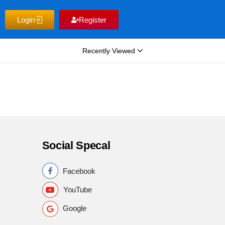
Login
Register
Recently Viewed
Social Specal
Facebook
YouTube
Google