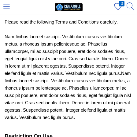
0
LOGIN
REGISTER
Please read the following Terms and Conditions carefully.
Nam finibus laoreet suscipit. Vestibulum cursus vestibulum
Enter your username and password to login.
metus, a rhoncus ipsum pellentesque ac. Phasellus
ullamcorper, mi ac suscipit posuere, erat dolor sodales risus,
eget feugiat ligula nisl vitae orci. Cras sed iaculis libero. Donec
in lorem ut mi placerat egestas. Suspendisse potenti. Integer
eleifend ligula et mattis varius. Vestibulum nec ligula purus.Nam
finibus laoreet suscipit. Vestibulum cursus vestibulum metus, a
Remember me
rhoncus ipsum pellentesque ac. Phasellus ullamcorper, mi ac
suscipit posuere, erat dolor sodales risus, eget feugiat ligula nisl
Login
vitae orci. Cras sed iaculis libero. Donec in lorem ut mi placerat
egestas. Suspendisse potenti. Integer eleifend ligula et mattis
Lost password?
varius. Vestibulum nec ligula purus.
Restriction On Use