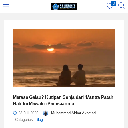
0
LOGIN
REGISTER
Enter your username and password to login.
Remember me
Login
Merasa Galau? Kutipan Senja dari ‘Mantra Patah
Hati’ Ini Mewakili Perasaanmu
Lost password?
28 Juli 2025
Muhammad Akbar Akhmad
Categories:
Blog