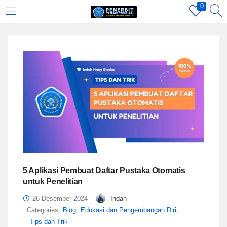
0
LOGIN
REGISTER
Enter your username and password to login.
Remember me
Login
5 Aplikasi Pembuat Daftar Pustaka Otomatis
untuk Penelitian
Lost password?
26 Desember 2024
Indah
Categories:
Blog
,
Edukasi dan Pengembangan Diri
,
Tips dan Trik